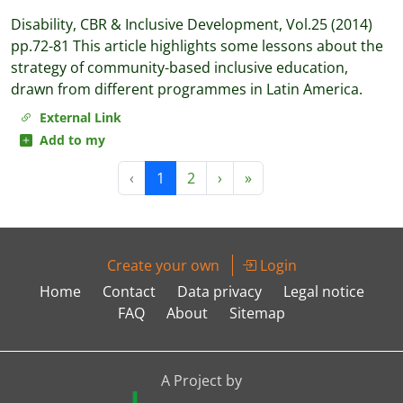
Disability, CBR & Inclusive Development, Vol.25 (2014)
pp.72-81 This article highlights some lessons about the
strategy of community-based inclusive education,
drawn from different programmes in Latin America.
External Link
Add to my
‹
1
2
›
»
Create your own
Login
Home
Contact
Data privacy
Legal notice
FAQ
About
Sitemap
A Project by