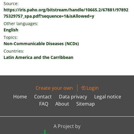
Source:
https://iris.paho.org/bitstream/handle/10665.2/67881/97892
75329757_spa.pdf?sequence=1&isAllowed=y
Other languages:
English
Topics:
Non-Communicable Diseases (NCDs)
Countries:
Latin America and the Carribbean
Create your own
Login
Home
Contact
Data privacy
Legal notice
FAQ
About
Sitemap
A Project by