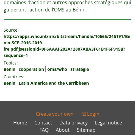
domaines d’action et autres approches stratégiques qui
guideront l’action de l’OMS au Bénin.
Source:
https://apps.who.int/iris/bitstream/handle/10665/246191/Be
nin-SCP-2016-2019-
fre.pdf;jsessionid=9F6AAAF203A12807ABA3F61B1F6F915B?
sequence=1
Topics:
Benin
cooperation
oms/who
stratégie
Countries:
Benin
Latin America and the Carribbean
Create your own
Login
Home
Contact
Data privacy
Legal notice
FAQ
About
Sitemap