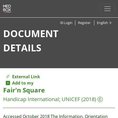
Login
Register
English
DOCUMENT
DETAILS
External Link
Add to my
Fair'n Square
Handicap International
;
UNICEF
(2018)
Accessed October 2018 The Information, Orientation