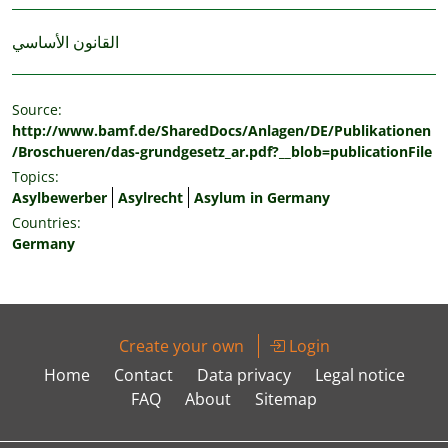
القانون الأساسي
Source:
http://www.bamf.de/SharedDocs/Anlagen/DE/Publikationen
/Broschueren/das-grundgesetz_ar.pdf?__blob=publicationFile
Topics:
Asylbewerber
Asylrecht
Asylum in Germany
Countries:
Germany
Create your own
Login
Home
Contact
Data privacy
Legal notice
FAQ
About
Sitemap