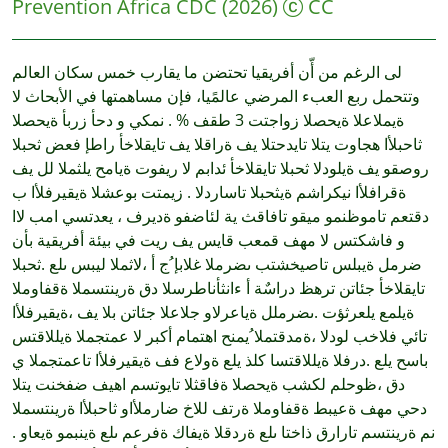
Prevention Africa CDC
(2026)
CC
لى الرغم من أّن أفريقيا تحتضن ما يقارب خمس سكان العالم
وتتحمل ربع العبء المرضي عالمًيا، فإن مساهمتها في الأبحاث لا
ةيملاعلا ةيحصلا زواجتت 3 طقف % . نمكي و دحأ زربأ ةيحصلا
ثاحبلأا هجاوت يتلا تايدحتلا يف ةراقلا يف تايقلاخأ راطإ فعض ثحبلا
روصقو يف ةيلودلا ثحبلا تايقلاخأ ئدابم لا ريفوت ةيامح يلثملا لل يف
ةقرافلأا نيكراشم ةيثحبلا تاساردلا . زيمتت بوعشلا ةيقيرفلأا ب
دقتعم تاموظنمو ميقو تافاقث ية لئاضفو ةديرف ، يعدتسي امب لاا
و فاشكتس لا مهف قمعب قايس يف ريت في بيئة أفريقية بأن
ضرمل ةيبلس تاصيخشتب ىضرملا غلابإ ُج أ ،لاثملا ليبس ىلع .ثحبلا
تايقلاخأ جئاتن ترهظ دراسٌة أ ءانثأناطرسلا دق ةرينتسملا ةقفاوملا
ةيلمع يلعرثؤت .ىضرملل ةياعرلاو جلاعلا جئاتن بلا يف ،ةيقيرفلأا
تائي فلاخب لودلا ،ةمدقتملا ُيمنح اهتمام أكبر لا عمتجملا ةيللاقتس
باسح يلع .درفلا ةيللاقتسا كلذ يلع ةولاع فف ةيقيرفلأا تاعمتجملا ي
دق ،ظوحلم لكشب ةيحصلا ةفاقثلا تايوتسم اهيف ضفخنت يتلا
دحي مهف ةعيبط ةقفاوملا ةرتف للاخ ضارملأاو ثاحبلأا ةرينتسملا
نم ةرينتسم تارارق ذاختا ىلع ةردقلا ةيفاك ةفرعم ىلع ةينبمو ةيعاو .