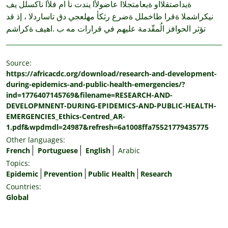
ةيداصتقلااو ةيعامتجلاا عاضولأا يندت نأ ام فلأا ناكسلل يف
نيكراشملا ةقرا طاخملل ةضرع رثكأ مهلعجي دق تاساردلا ، إذ قد
تؤثر الحوافز الُمقّدمة عليهم في قرارات مه ب .اهيف ةكراشم
Source:
https://africacdc.org/download/research-and-development-
during-epidemics-and-public-health-emergencies/?
ind=1776407145769&filename=RESEARCH-AND-
DEVELOPMNENT-DURING-EPIDEMICS-AND-PUBLIC-HEALTH-
EMERGENCIES_Ethics-Centred_AR-
1.pdf&wpdmdl=24987&refresh=6a1008ffa75521779435775
Other languages:
French
Portuguese
English
Arabic
Topics:
Epidemic
Prevention
Public Health
Research
Countries:
Global