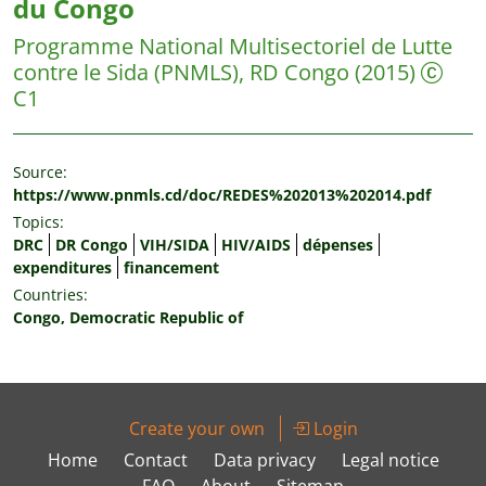
du Congo
Programme National Multisectoriel de Lutte
contre le Sida (PNMLS), RD Congo
(2015)
C1
Source:
https://www.pnmls.cd/doc/REDES%202013%202014.pdf
Topics:
DRC
DR Congo
VIH/SIDA
HIV/AIDS
dépenses
expenditures
financement
Countries:
Congo, Democratic Republic of
Create your own
Login
Home
Contact
Data privacy
Legal notice