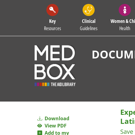
Key
Clinical
Women & Chi
Resources
Guidelines
Health
DOCUME
Exp
Download
Lati
View PDF
Save 
Add to my