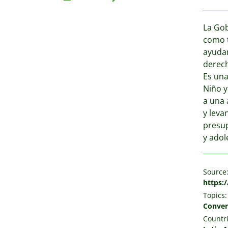
La Gob
como t
ayudar
derech
Es una
Niño y
a una 
y leva
presup
y adol
Source
https:
Topics:
Conven
Countri