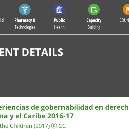
ld
Pharmacy &
Public
Capacity
COUN
Technologies
Health
Building
NT DETAILS
eriencias de gobernabilidad en derech
na y el Caribe 2016-17
the Children
(2017)
CC