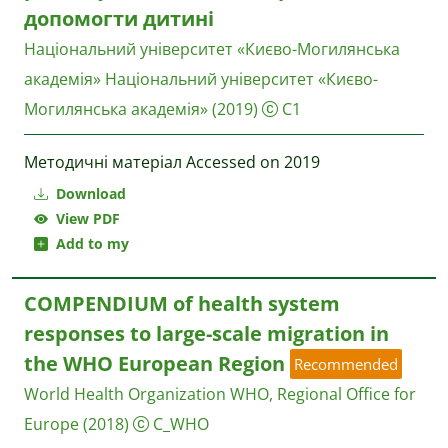
допомогти дитині
Національний університет «Києво-Могилянська
академія»
Національний університет «Києво-
Могилянська академія»
(2019)
C1
Методичні матеріал Accessed on 2019
Download
View PDF
Add to my
COMPENDIUM of health system
responses to large-scale migration in
the WHO European Region
Recommended
World Health Organization WHO, Regional Office for
Europe
(2018)
C_WHO