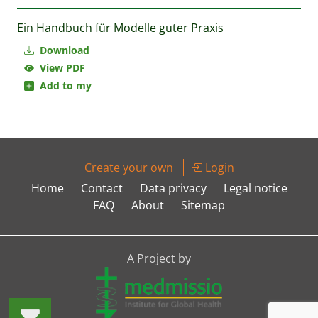
Ein Handbuch für Modelle guter Praxis
Download
View PDF
Add to my
Create your own
Login
Home
Contact
Data privacy
Legal notice
FAQ
About
Sitemap
A Project by