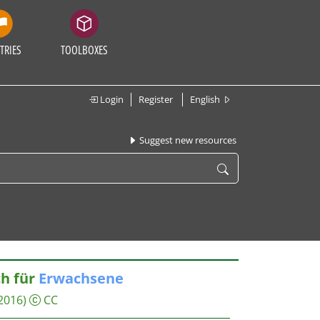
TRIES
TOOLBOXES
Login
Register
English
Suggest new resources
ch für
Erwachsene
2016)
CC