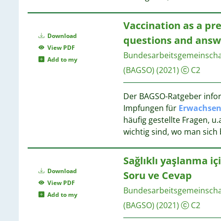
Vaccination as a pre
2
Download
questions and answ
2
View PDF
Bundesarbeitsgemeinschaft
2
Add to my
2
(BAGSO)
(2021)
C2
2
2
Der BAGSO-Ratgeber infor
Impfungen für
Erwachsen
2
häufig gestellte Fragen, 
2
wichtig sind, wo man sich
2
Sağlıklı yaşlanma iç
2
Download
Soru ve Cevap
View PDF
2
Bundesarbeitsgemeinschaft
Add to my
(BAGSO)
(2021)
C2
2