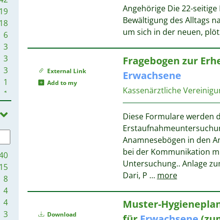
Angehörige Die 22-seitige 
19
Bewältigung des Alltags n
18
um sich in der neuen, pl
6
3
3
Fragebogen zur Erh
3
External Link
Erwachsene
1
Add to my
Kassenärztliche Vereinig
1
Diese Formulare werden d
Erstaufnahmeuntersuchun
Anamnesebögen in den Anl
bei der Kommunikation mi
40
Untersuchung.. Anlage zum
15
Dari, P
...
more
8
4
4
Muster-Hygieneplan
3
Download
für
Erwachsene
(zum