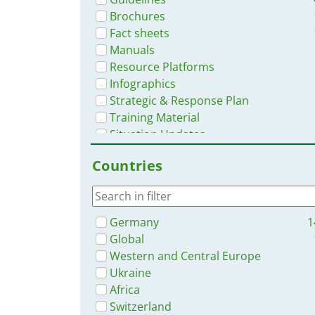
Brochures
Fact sheets
Manuals
Resource Platforms
Infographics
Strategic & Response Plan
Training Material
Situation Updates
Countries
Germany
1
Global
Western and Central Europe
Ukraine
Africa
Switzerland