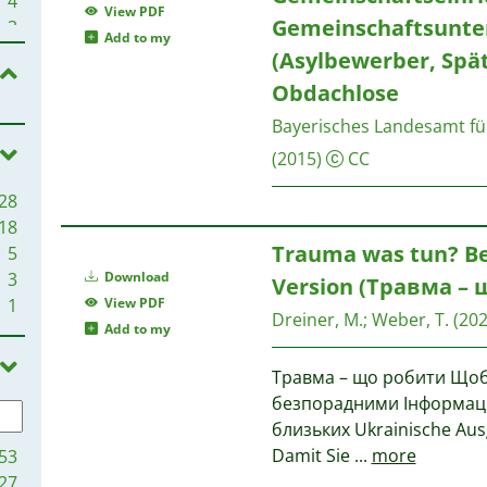
4
View PDF
Gemeinschaftsunte
3
Add to my
3
(Asylbewerber, Spät
Obdachlose
3
Bayerisches Landesamt fü
3
(2015)
CC
3
28
3
18
3
Trauma was tun? B
5
3
3
Download
Version (Травма – 
2
1
View PDF
2
Dreiner, M.
;
Weber, T.
(202
Add to my
Травма – що робити Щоби
2
безпорадними Інформація
близьких Ukrainische Aus
Damit Sie
...
more
53
2
27