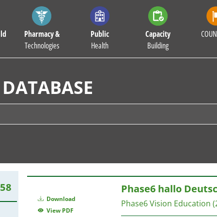
ld
Pharmacy &
Public
Capacity
COUN
Technologies
Health
Building
 DATABASE
258
Phase6 hallo Deuts
Download
Phase6
Vision Education
(
View PDF