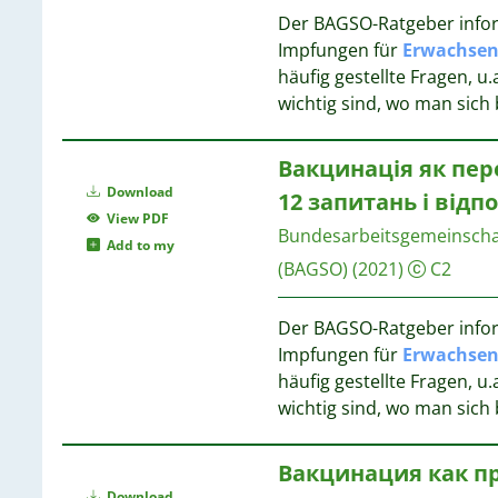
2
Der BAGSO-Ratgeber infor
2
Impfungen für
Erwachsen
2
häufig gestellte Fragen, 
2
wichtig sind, wo man sich
2
2
2
Вакцинація як пер
1
Download
12 запитань і відп
1
View PDF
Bundesarbeitsgemeinschaft
1
Add to my
1
(BAGSO)
(2021)
C2
1
1
Der BAGSO-Ratgeber infor
1
Impfungen für
Erwachsen
1
häufig gestellte Fragen, 
1
wichtig sind, wo man sich
1
1
Вакцинация как п
Download