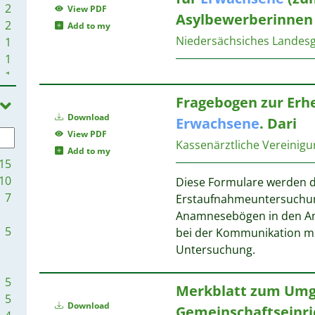
2
View PDF
Asylbewerberinnen
2
Add to my
Niedersächsiches Landes
1
1
1
1
Fragebogen zur Erh
1
Download
Erwachsene
. Dari
1
View PDF
1
Kassenärztliche Vereinig
Add to my
1
15
1
10
Diese Formulare werden d
1
7
Erstaufnahmeuntersuchun
1
Anamnesebögen in den Anl
5
bei der Kommunikation mi
Untersuchung.
5
Merkblatt zum Umga
5
Download
Gemeinschaftseinr