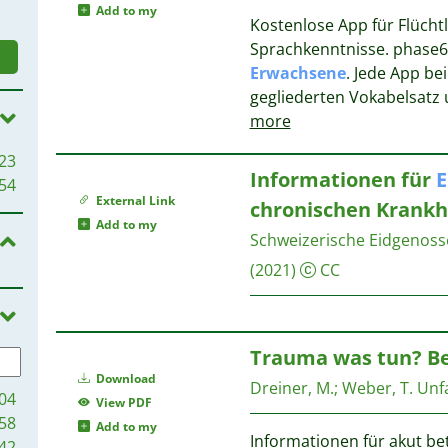
Add to my
Kostenlose App für Flüch
Sprachkenntnisse. phase6 
Erwachsene
. Jede App be
gegliederten Vokabelsatz u
more
23
Informationen für
E
54
External Link
chronischen Krankh
Add to my
Schweizerische Eidgenoss
(2021)
CC
Trauma was tun? B
Download
Dreiner, M.
;
Weber, T.
Unfa
04
View PDF
58
Add to my
Informationen für akut be
42