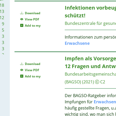
18
Infektionen vorbeu
2
13
Download
schützt!
12
View PDF
Bundeszentrale für gesund
9
Add to my
2
5
3
Informationen zum persön
3
Erwachsene
3
2
2
Impfen als Vorsorge
1
2
Download
12 Fragen und Antw
1
View PDF
1
Bundesarbeitsgemeinschaft
2
Add to my
1
(BAGSO)
(2021)
C2
2
1
2
2
Der BAGSO-Ratgeber infor
Impfungen für
Erwachsen
häufig gestellte Fragen, 
2
wichtig sind, wo man sich