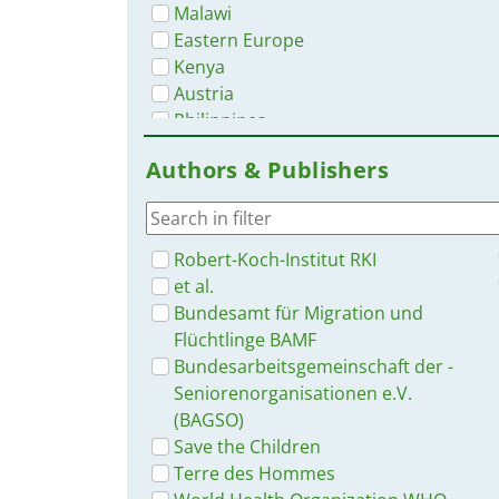
Malawi
Eastern Europe
Kenya
Austria
Philippines
Venezuela
Authors & Publishers
Latin America and the Carribbean
North America
East and Southern Africa
South Africa
Robert-Koch-Institut RKI
Namibia
et al.
India
Bundesamt für Migration und
Guatemala
Flüchtlinge BAMF
Bundesarbeitsgemeinschaft der ­
Seniorenorganisationen e.V.
(BAGSO)
Save the Children
Terre des Hommes