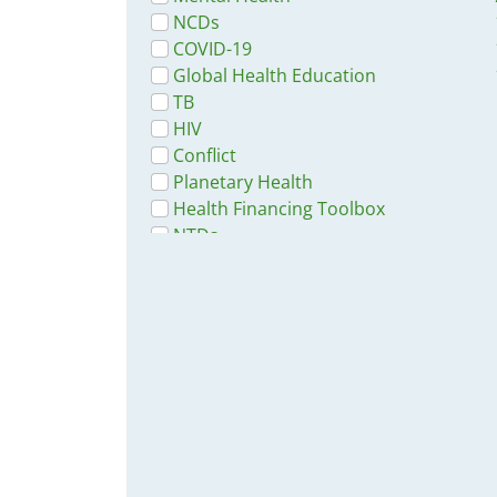
Kammer
NCDs
Bundesverband für körper- und
COVID-19
mehrfachbehinderte Menschen
Global Health Education
e.V.
TB
Bundesweite Arbeitsgemeinschaft
HIV
der Psychosozialen Zentren für
Conflict
Flüchtlinge und Folteropfer (BAfF
Planetary Health
e.V.)
Health Financing Toolbox
Bundeszentrale für
NTDs
gesundheitliche Aufklärung
Specific Hazards
Bundeszentrale für
Social Ethics
gesundheitliche Aufklärung BzgA
Caregiver
Deutsch AIDS-Hilfe
Malaria
Deutsches Grünes Kreuz
2.0 Rapid Response
DeZIM Institut
Die Beauftragte der
Bundesregierung für
Antirassismus
Die Beauftragte der