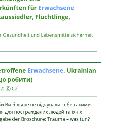
rkünften für
Erwachsene
aussiedler, Flüchtlinge,
r Gesundheit und Lebensmittelsicherheit
etroffene
Erwachsene
. Ukrainian
що робити)
2)
C2
 Ви більше не відчували себе такими
 для постраждалих людей та їхніх
gabe der Broschüre: Trauma – was tun?