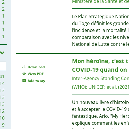
Ministère de la Santé et d
2
2
1
Le Plan Stratégique Natio
1
du Togo définit les grande
1
l’incidence et la mortalité
1
comparaison avec les niv
National de Lutte contre l
Mon héroïne, c’est 
Download
COVID-19 quand on 
View PDF
41
Inter-Agency Standing Co
Add to my
14
(WHO)
;
UNICEF
;
et al.
(2021
13
13
Un nouveau livre d'histoir
13
et à accepter le COVID-19 a
12
fantastique, Ario, "My Her
10
explique comment les enfa
9