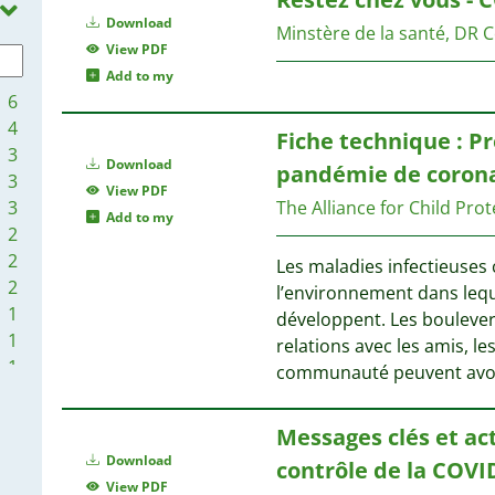
1
1
1
Download
Minstère de la santé, DR 
1
View PDF
1
1
Add to my
1
6
1
4
Fiche technique : Pr
1
3
1
Download
pandémie de corona
3
View PDF
3
The Alliance for Child Pro
1
Add to my
2
2
Les maladies infectieuse
1
2
l’environnement dans leque
1
développent. Les boulevers
1
relations avec les amis, l
1
communauté peuvent avoi
1
1
1
1
1
Messages clés et act
1
1
Download
contrôle de la COVID
1
View PDF