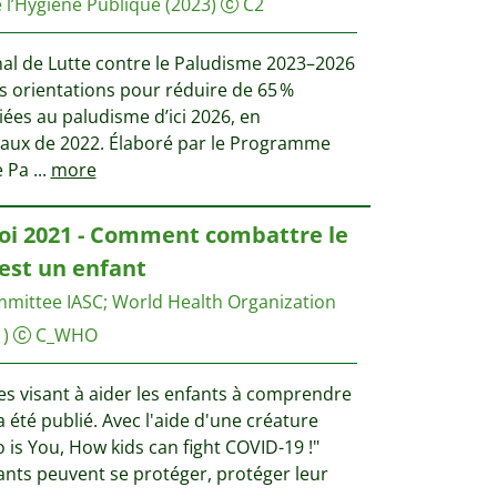
e l’Hygiène Publique
(2023)
C2
nal de Lutte contre le Paludisme 2023–2026
s orientations pour réduire de 65 %
 liées au paludisme d’ici 2026, en
eaux de 2022. Élaboré par le Programme
e Pa
...
more
toi 2021 - Comment combattre le
est un enfant
mmittee IASC
;
World Health Organization
)
C_WHO
es visant à aider les enfants à comprendre
 été publié. Avec l'aide d'une créature
o is You, How kids can fight COVID-19 !"
nts peuvent se protéger, protéger leur