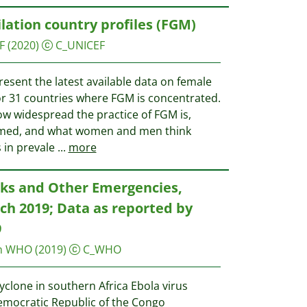
lation country profiles (FGM)
F
(2020)
C_UNICEF
present the latest available data on female
for 31 countries where FGM is concentrated.
ow widespread the practice of FGM is,
rmed, and what women and men think
 in prevale
...
more
s and Other Emergencies,
rch 2019; Data as reported by
9
on WHO
(2019)
C_WHO
yclone in southern Africa Ebola virus
emocratic Republic of the Congo