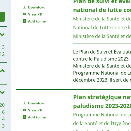
Plan de suivi et eva
Download
national de lutte c
View PDF
Ministère de la Santé et 
Add to my
National de Lutte contre 
Ministère de la Santé et d
3
Le Plan de Suivi et Évalua
12
contre le Paludisme 2023–
Ministère de la Santé et d
Programme National de Lut
décembre 2023. Il sert de
Plan stratégique nat
Download
20
paludisme 2023-202
View PDF
6
Programme National de Lut
Add to my
4
de la Santé et de l’Hygièn
3