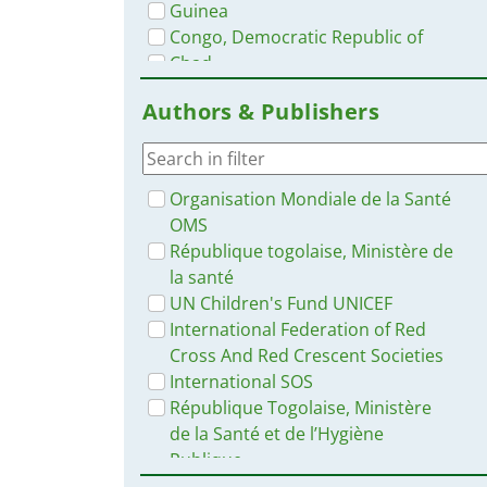
Guinea
Congo, Democratic Republic of
Chad
Ghana
Authors & Publishers
Nigeria
Sierra Leone
Burundi
Liberia
Organisation Mondiale de la Santé
Madagascar
OMS
France
République togolaise, Ministère de
Djibouti
la santé
Central African Republic
UN Children's Fund UNICEF
Ethiopia
International Federation of Red
Kenya
Cross And Red Crescent Societies
Gambia
International SOS
Canada
République Togolaise, Ministère
Congo-Brazzaville
de la Santé et de l’Hygiène
Haiti
Publique
Guinea-Bissau
World Health Organization WHO