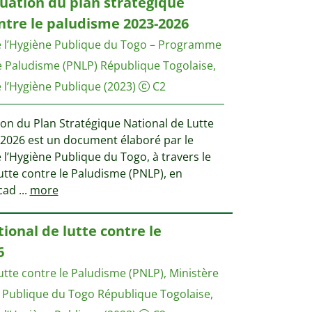
luation du plan strategique
ontre le paludisme 2023-2026
de l’Hygiène Publique du Togo – Programme
le Paludisme (PNLP)
République Togolaise,
e l’Hygiène Publique
(2023)
C2
tion du Plan Stratégique National de Lutte
2026 est un document élaboré par le
e l’Hygiène Publique du Togo, à travers le
te contre le Paludisme (PNLP), en
 cad
...
more
ional de lutte contre le
6
te contre le Paludisme (PNLP), Ministère
e Publique du Togo
République Togolaise,