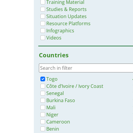
Training Material
Studies & Reports
Situation Updates
Resource Platforms
Infographics
Videos
Countries
Togo
Côte d’Ivoire / Ivory Coast
Senegal
Burkina Faso
Mali
Niger
Cameroon
Benin