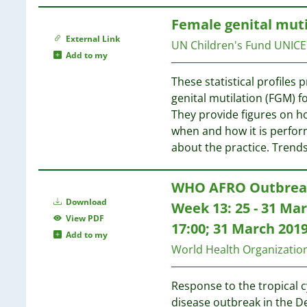
Female genital muti
1
External Link
UN Children's Fund UNICE
1
Add to my
1
1
These statistical profiles 
genital mutilation (FGM) 
1
They provide figures on h
1
when and how it is perfo
1
about the practice. Trends
WHO AFRO Outbreak
Download
Week 13: 25 - 31 Ma
View PDF
17:00; 31 March 201
Add to my
World Health Organizati
Response to the tropical c
disease outbreak in the D