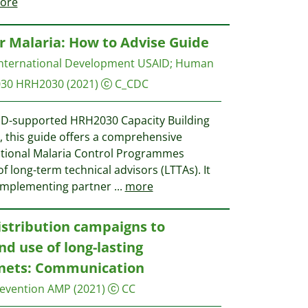
ore
or Malaria: How to Advise Guide
 International Development USAID
;
Human
2030 HRH2030
(2021)
C_CDC
D-supported HRH2030 Capacity Building
e, this guide offers a comprehensive
ational Malaria Control Programmes
 long-term technical advisors (LTTAs). It
r implementing partner
...
more
distribution campaigns to
d use of long-lasting
d nets: Communication
Prevention AMP
(2021)
CC