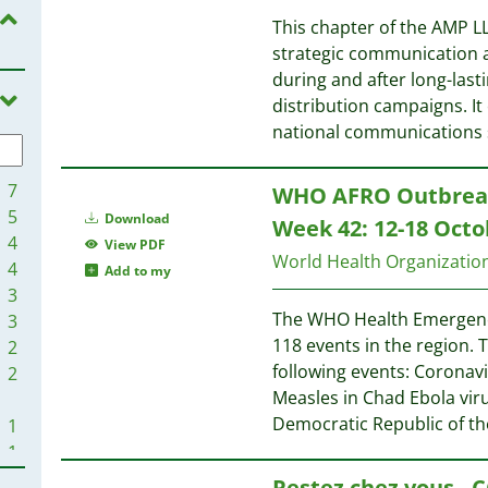
3
1
This chapter of the AMP L
3
1
strategic communication a
2
1
during and after long-lasti
2
distribution campaigns. I
2
national communications
1
1
1
1
7
WHO AFRO Outbreak
1
1
5
Download
Week 42: 12-18 Octo
1
1
4
View PDF
1
World Health Organizati
4
Add to my
1
1
3
1
The WHO Health Emergenc
3
1
1
118 events in the region. 
2
1
following events: Coronav
2
1
Measles in Chad Ebola vir
1
1
Democratic Republic of t
1
1
1
1
1
Restez chez vous - 