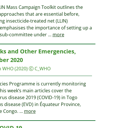
LIN Mass Campaign Toolkit outlines the
pproaches that are essential before,
ng insecticide-treated net (LLIN)
t emphasises the importance of setting up a
 sub-committee under
...
more
s and Other Emergencies,
ber 2020
on WHO
(2020)
C_WHO
ies Programme is currently monitoring
This week’s main articles cover the
irus disease 2019 (COVID-19) in Togo
us disease (EVD) in Équateur Province,
he Congo.
...
more
COVID-19