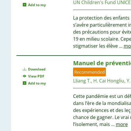
1
UN Children's Fund UNICE
1
Add to my
1
La protection des enfants
1
s’avère particulièrement i
1
des précautions pour évit
1
1
19 en milieu scolaire. Cepe
1
stigmatiser les élève
...
mo
1
1
1
Manuel de préventi
1
Download
1
Recommended
1
View PDF
1
LIiang T., H. Cai Hongliu, Y.
Add to my
1
1
1
Cette pandémie est un dé
1
dans l’ère de la mondialisa
1
des expériences et des leç
chance de gagner. Le vrai
1
l’isolement, mais
...
more
1