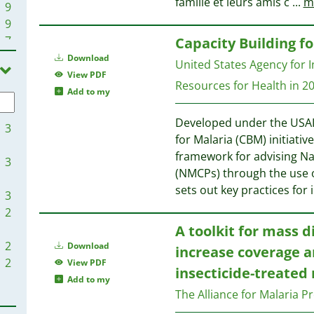
famille et leurs amis c
...
m
9
9
7
Capacity Building f
6
Download
United States Agency for
6
View PDF
Resources for Health in 
5
Add to my
5
Developed under the USAI
5
3
for Malaria (CBM) initiativ
5
framework for advising N
4
3
(NMCPs) through the use of
4
sets out key practices fo
4
3
4
2
3
A toolkit for mass 
3
2
Download
increase coverage an
3
2
View PDF
insecticide-treate
3
Add to my
3
The Alliance for Malaria 
3
2