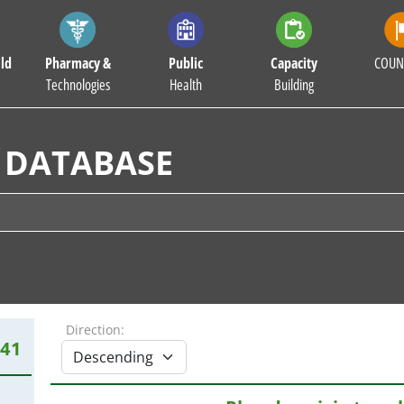
ld
Pharmacy &
Public
Capacity
COUN
Technologies
Health
Building
 DATABASE
Direction:
41