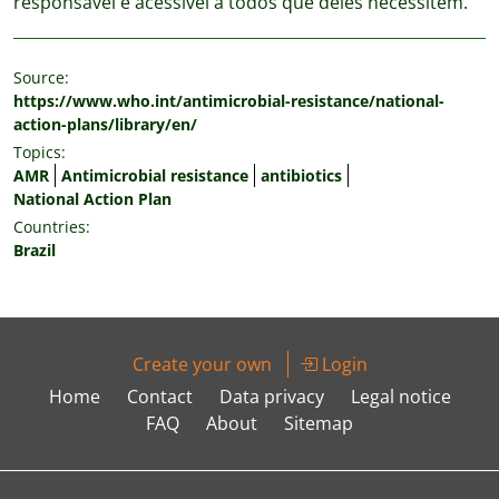
responsável e acessível a todos que deles necessitem.
Source:
https://www.who.int/antimicrobial-resistance/national-
action-plans/library/en/
Topics:
AMR
Antimicrobial resistance
antibiotics
National Action Plan
Countries:
Brazil
Create your own
Login
Home
Contact
Data privacy
Legal notice
FAQ
About
Sitemap