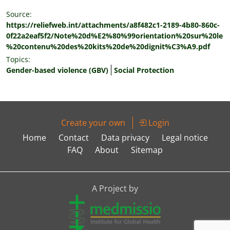
Source:
https://reliefweb.int/attachments/a8f482c1-2189-4b80-860c-
0f22a2eaf5f2/Note%20d%E2%80%99orientation%20sur%20le
%20contenu%20des%20kits%20de%20dignit%C3%A9.pdf
Topics:
Gender-based violence (GBV)
Social Protection
Create your own
Login
Home
Contact
Data privacy
Legal notice
FAQ
About
Sitemap
A Project by