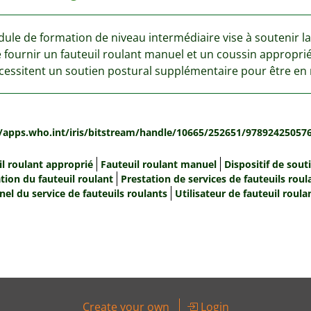
ule de formation de niveau intermédiaire vise à soutenir l
e fournir un fauteuil roulant manuel et un coussin appropr
cessitent un soutien postural supplémentaire pour être en m
:
//apps.who.int/iris/bitstream/handle/10665/252651/97892425057
il roulant approprié
Fauteuil roulant manuel
Dispositif de sout
tion du fauteuil roulant
Prestation de services de fauteuils roul
el du service de fauteuils roulants
Utilisateur de fauteuil roula
Create your own
Login