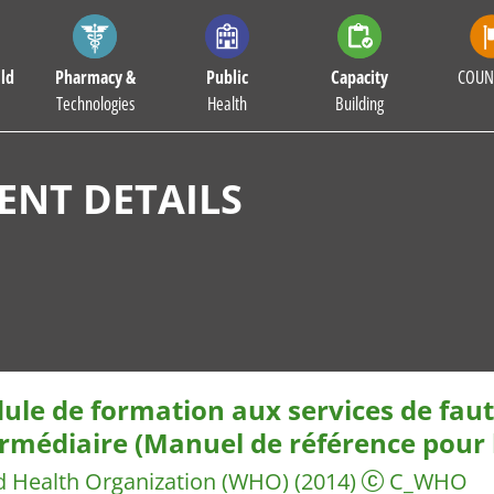
ld
Pharmacy &
Public
Capacity
COUN
Technologies
Health
Building
NT DETAILS
le de formation aux services de faut
rmédiaire (Manuel de référence pour l
d Health Organization (WHO)
(2014)
C_WHO