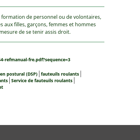
a formation de personnel ou de volontaires,
iés aux filles, garçons, femmes et hommes
esure de se tenir assis droit.
64-refmanual-fre.pdf?sequence=3
ien postural (DSP)
fauteuils roulants
ants
Service de fauteuils roulants
nt