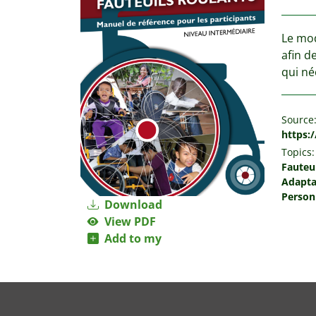
Le mod
afin d
qui né
Source
https:
Topics:
Fauteu
Adapta
Personn
Download
View PDF
Add to my