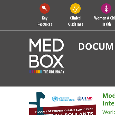
Key
Clinical
Women & Chi
Resources
Guidelines
Health
DOCUME
Modu
inte
Worl