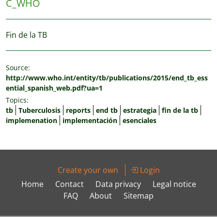
C_WHO
Fin de la TB
Source:
http://www.who.int/entity/tb/publications/2015/end_tb_ess
ential_spanish_web.pdf?ua=1
Topics:
tb
Tuberculosis
reports
end tb
estrategia
fin de la tb
implemenation
implementación
esenciales
Create your own
Login
Home
Contact
Data privacy
Legal notice
FAQ
About
Sitemap