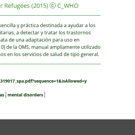
r Refugees
(2015)
C_WHO
cilla y práctica destinada a ayudar a los
rias, a detectar y tratar los trastornos
trata de una adaptación para uso en
0) de la OMS, manual ampliamente utilizado
os en los servicios de salud de tipo general.
75319017_spa.pdf?sequence=1&isAllowed=y
vas
mental disorders