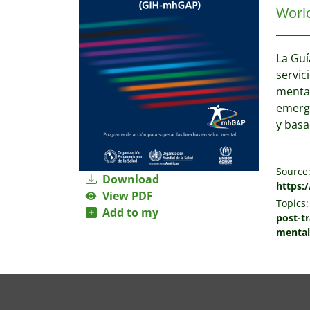
Worl
La Guí
servic
mental
emerge
y basa
Source
Download
https:
View PDF
Topics:
Add to my
post-t
mental 