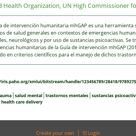
d Health Organization, UN High Commissioner fo
a de intervención humanitaria mhGAP es una herramienta sen
ios de salud generales en contextos de emergencias humanita
es, neurológicos y por uso de sustancias psicoactivas. Se 
ncias humanitarias de la Guía de intervención mhGAP (201
do en criterios científicos para el manejo de dichos trastorn
:
//iris.paho.org/xmlui/bitstream/handle/123456789/28418/97892
rauma
salud mental
trastornos mentales
sustancias psicoacti
health care delivery
Create your own
Login