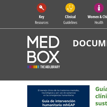
Key
Clinical
Women & Chi
Resources
Guidelines
Health
DOCUME
Guí
clín
sus