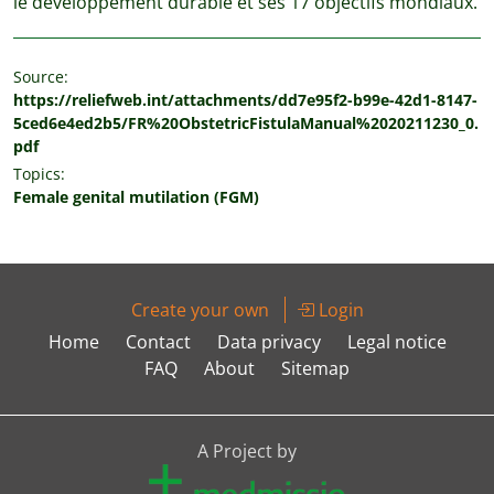
le développement durable et ses 17 objectifs mondiaux.
Source:
https://reliefweb.int/attachments/dd7e95f2-b99e-42d1-8147-
5ced6e4ed2b5/FR%20ObstetricFistulaManual%2020211230_0.
pdf
Topics:
Female genital mutilation (FGM)
Create your own
Login
Home
Contact
Data privacy
Legal notice
FAQ
About
Sitemap
A Project by