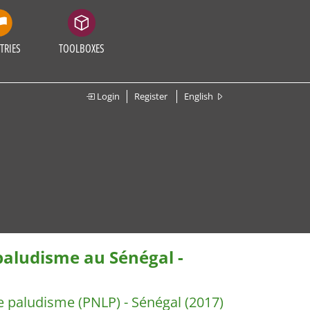
TRIES
TOOLBOXES
Login
Register
English
paludisme au Sénégal -
e paludisme (PNLP) - Sénégal
(2017)