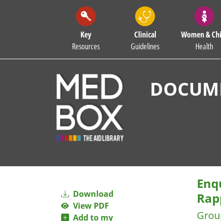
Key
Clinical
Women & Chi
Resources
Guidelines
Health
DOCUME
Enqu
Download
Rapp
View PDF
Grou
Add to my