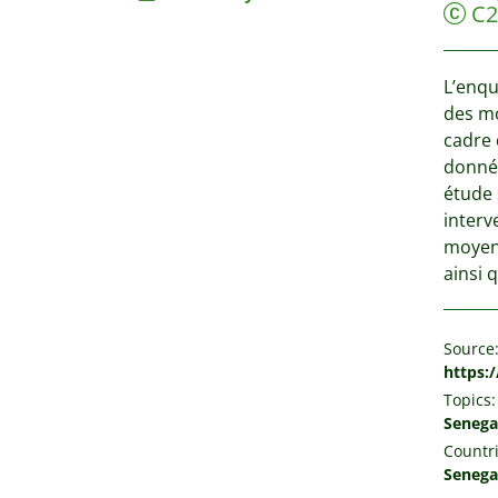
C2
L’enqu
des mo
cadre 
donnée
étude 
interv
moyens
ainsi 
Source
https:
Topics:
Senega
Countri
Senega