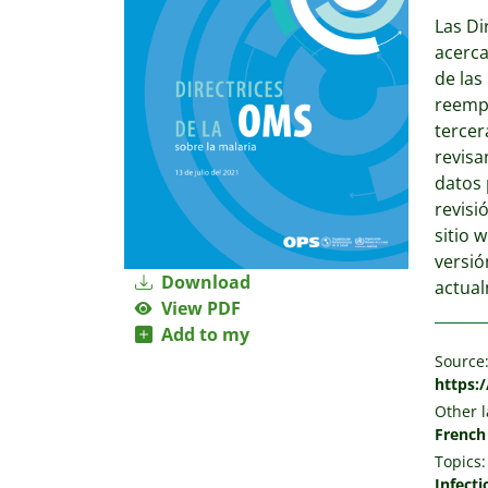
Las Di
acerca
de las
reempl
tercer
revisa
datos 
revisi
sitio 
versió
Download
actua
View PDF
Add to my
Source
https:
Other 
French
Topics:
Infecti