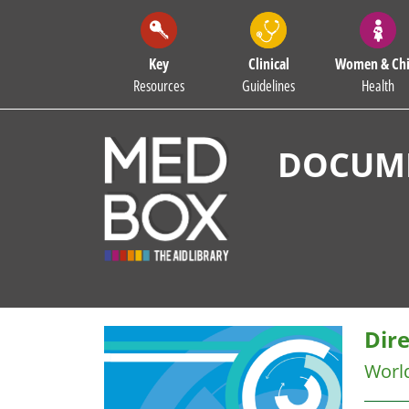
Key
Clinical
Women & Chi
Resources
Guidelines
Health
DOCUME
Dire
Worl