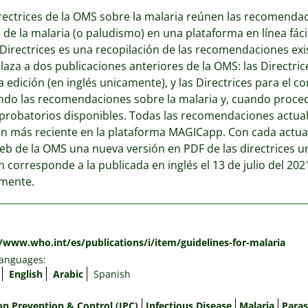
rectrices de la OMS sobre la malaria reúnen las recomenda
 de la malaria (o paludismo) en una plataforma en línea fáci
 Directrices es una recopilación de las recomendaciones exi
aza a dos publicaciones anteriores de la OMS: las Directric
a edición (en inglés unicamente), y las Directrices para el c
ndo las recomendaciones sobre la malaria y, cuando proceda
probatorios disponibles. Todas las recomendaciones actual
ón más reciente en la plataforma MAGICapp. Con cada actual
web de la OMS una nueva versión en PDF de las directrices u
n corresponde a la publicada en inglés el 13 de julio del 202
lmente.
:
//www.who.int/es/publications/i/item/guidelines-for-malaria
languages:
English
Arabic
Spanish
on Prevention & Control (IPC)
Infectious Disease
Malaria
Paras