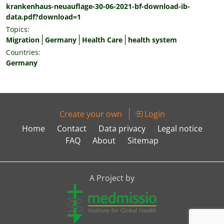
krankenhaus-neuauflage-30-06-2021-bf-download-ib-
data.pdf?download=1
Topics:
Migration
Germany
Health Care
health system
Countries:
Germany
Create your own
Login
Home
Contact
Data privacy
Legal notice
FAQ
About
Sitemap
A Project by