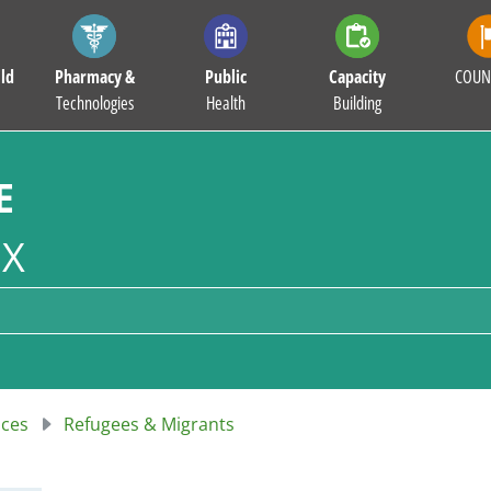
ld
Pharmacy &
Public
Capacity
COUN
Technologies
Health
Building
E
X
nces
Refugees & Migrants