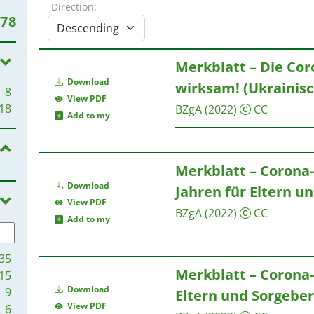
Direction:
78
Merkblatt – Die Cor
Download
wirksam! (Ukrainisc
8
View PDF
18
BZgA
(2022)
CC
Add to my
Merkblatt – Corona-
Download
Jahren für Eltern u
View PDF
BZgA
(2022)
CC
Add to my
35
Merkblatt – Corona-
15
Download
9
Eltern und Sorgeber
View PDF
6