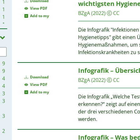
Download
1
wichtigsten Hygiene
View PDF
1
BZgA
(2022)
CC
Add to my
1
1
Die Infografik "Infektione
Hygienetipps" gibt einen 
Hygienemaßnahmen, um si
Infektionskrankheiten zu 
9
Infografik – Übersic
9
Download
4
BZgA
(2022)
CC
View PDF
4
Add to my
3
Die Infografik „Welche Tes
3
erkennen?“ zeigt auf eine
der drei verschiedenen C
3
werden.
2
Infografik – Was be