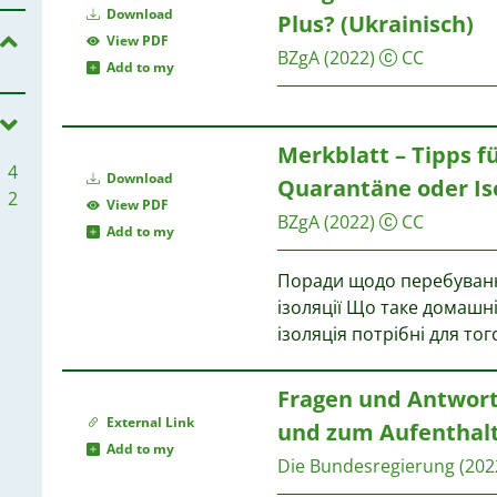
Download
2
Plus? (Ukrainisch)
View PDF
BZgA
(2022)
CC
Add to my
2
2
Merkblatt – Tipps fü
4
Download
Quarantäne oder Iso
2
2
View PDF
BZgA
(2022)
CC
2
Add to my
2
Поради щодо перебуванн
2
ізоляції Що таке домашн
1
ізоляція потрібні для то
1
1
1
Fragen und Antworte
1
External Link
und zum Aufenthalt
Add to my
Die Bundesregierung
(202
1