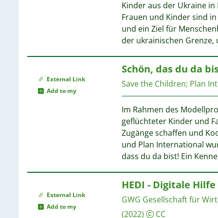
1
Kinder aus der Ukraine in
1
Frauen und Kinder sind in
1
und ein Ziel für Menschen
1
der ukrainischen Grenze,
1
Schön, das du da bi
External Link
Save the Children
;
Plan In
1
Add to my
1
Im Rahmen des Modellpro
1
geflüchteter Kinder und F
1
Zugänge schaffen und Koop
1
und Plan International wu
dass du da bist! Ein Kenn
1
HEDI - Digitale Hil
External Link
GWG Gesellschaft für Wir
Add to my
(2022)
CC
1