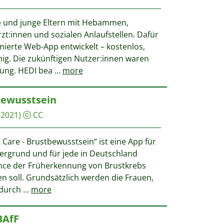
e und junge Eltern mit Hebammen,
zt:innen und sozialen Anlaufstellen. Dafür
mierte Web-App entwickelt – kostenlos,
ig. Die zukünftigen Nutzer:innen waren
klung. HEDI bea
...
more
bewusstsein
(2021)
CC
 Care - Brustbewusstsein“ ist eine App für
ergrund und für jede in Deutschland
ance der Früherkennung von Brustkrebs
 soll. Grundsätzlich werden die Frauen,
 durch
...
more
BAfF