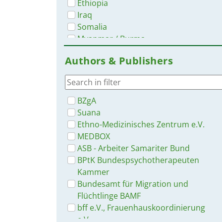
Ethiopia
Iraq
Somalia
Myanmar / Burma
Authors & Publishers
BZgA
Suana
Ethno-Medizinisches Zentrum e.V.
MEDBOX
ASB - Arbeiter Samariter Bund
BPtK Bundespsychotherapeuten
Kammer
Bundesamt für Migration und
Flüchtlinge BAMF
bff e.V., Frauenhauskoordinierung
e.V.