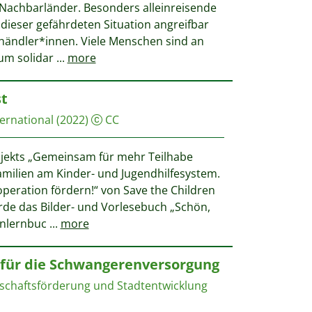
 Nachbarländer. Besonders alleinreisende
 dieser gefährdeten Situation angreifbar
händler*innen. Viele Menschen sind an
 um solidar
...
more
st
ternational
(2022)
CC
jekts „Gemeinsam für mehr Teilhabe
amilien am Kinder- und Jugendhilfesystem.
eration fördern!“ von Save the Children
rde das Bilder- und Vorlesebuch „Schön,
enlernbuc
...
more
fe für die Schwangerenversorgung
tschaftsförderung und Stadtentwicklung