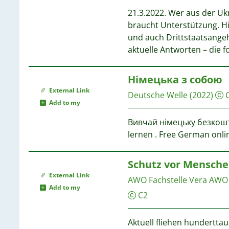
21.3.2022. Wer aus der Uk
1
braucht Unterstützung. Hi
und auch Drittstaatsangehö
aktuelle Antworten – die f
1
1
Німецька з собою
External Link
Deutsche Welle
(2022)
1
Add to my
Вивчай німецьку безкош
lernen . Free German onli
1
Schutz vor Mensche
1
External Link
AWO Fachstelle Vera
AWO 
1
Add to my
C2
1
1
1
Aktuell fliehen hundertt