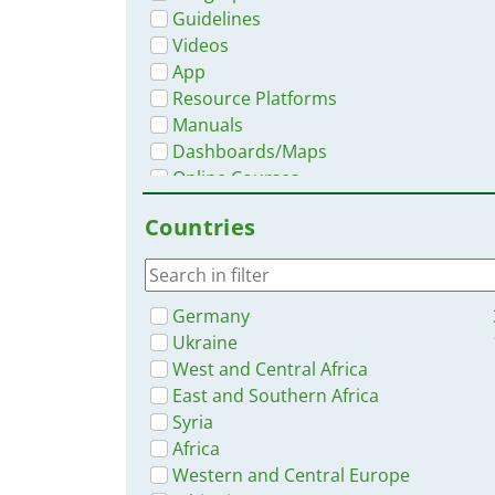
Guidelines
Videos
App
Resource Platforms
Manuals
Dashboards/Maps
Online Courses
Countries
Germany
Ukraine
West and Central Africa
East and Southern Africa
Syria
Africa
Western and Central Europe