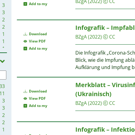
BZgA
(2022)
CC
Add to my
3
3
2
2
Infografik – Impfabl
1
Download
BZgA
(2022)
CC
1
View PDF
1
Add to my
Die Infografik „Corona-Sch
Blick, wie die Impfung abl
Aufklärung und Impfung b
Merkblatt – Virusin
33
Download
(Ukrainisch)
11
View PDF
3
BZgA
(2022)
CC
Add to my
3
2
2
Infografik – Infekt
1