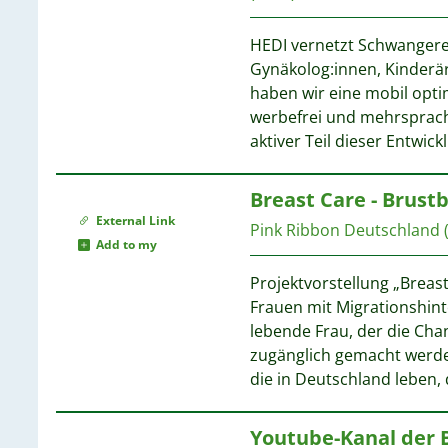
HEDI vernetzt Schwanger
1
Gynäkolog:innen, Kinderär
haben wir eine mobil opti
werbefrei und mehrsprach
1
aktiver Teil dieser Entwic
1
1
Breast Care - Brust
1
External Link
Pink Ribbon Deutschland
1
Add to my
1
1
Projektvorstellung „Breast
1
Frauen mit Migrationshint
1
lebende Frau, der die Ch
1
zugänglich gemacht werden
1
die in Deutschland leben,
Youtube-Kanal der 