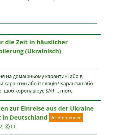
r die Zeit in häuslicher
lierung (Ukrainisch)
я на домашньому карантині або в
ій карантин або ізоляція? Карантин або
го, щоб коронавірус SAR
...
more
n zur Einreise aus der Ukraine
 in Deutschland
Recommended
2)
CC