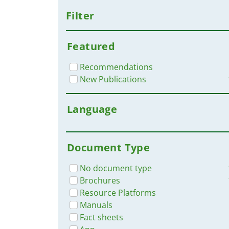
Filter
Featured
Recommendations
New Publications
Language
Document Type
No document type
Brochures
Resource Platforms
Manuals
Fact sheets