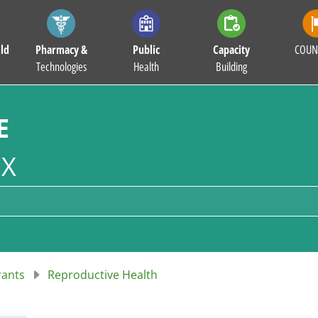
ld
Pharmacy &
Public
Capacity
COUN
Technologies
Health
Building
E
X
rants
Reproductive Health