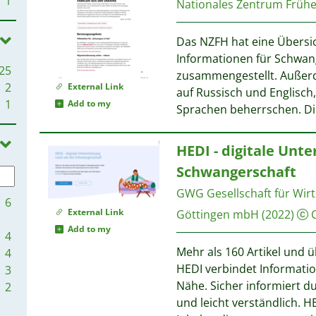
1
Nationales Zentrum Frühe
Das NZFH hat eine Übersi
Informationen für Schwang
25
zusammengestellt. Außerd
2
External Link
auf Russisch und Englisch,
1
Add to my
Sprachen beherrschen. Die
HEDI - digitale Unt
Schwangerschaft
GWG Gesellschaft für Wir
6
External Link
Göttingen mbH
(2022)
C
Add to my
4
Mehr als 160 Artikel und 
4
HEDI verbindet Informati
3
Nähe. Sicher informiert 
2
und leicht verständlich. H