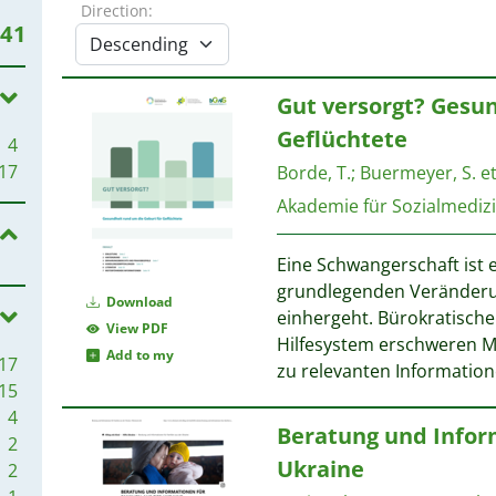
Direction:
41
Gut versorgt? Gesun
Geflüchtete
4
17
Borde, T.
;
Buermeyer, S. et 
Akademie für Sozialmediz
Eine Schwangerschaft ist e
grundlegenden Veränderu
Download
einhergeht. Bürokratische
View PDF
Hilfesystem erschweren M
Add to my
17
zu relevanten Informatio
15
4
Beratung und Infor
2
Ukraine
2