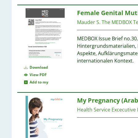
Female Genital Muti
Mauder S.
The MEDBOX T
MEDBOX Issue Brief no.30. 
Hintergrundsmaterialien,
Aspekte, Aufklärungsmater
internationalen Kontext.
Download
View PDF
Add to my
My Pregnancy (Arabi
Health Service Excecutive 