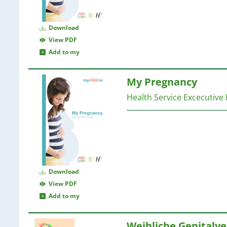
Download
View PDF
Add to my
My Pregnancy
Health Service Excecutive 
Download
View PDF
Add to my
Weibliche Genital