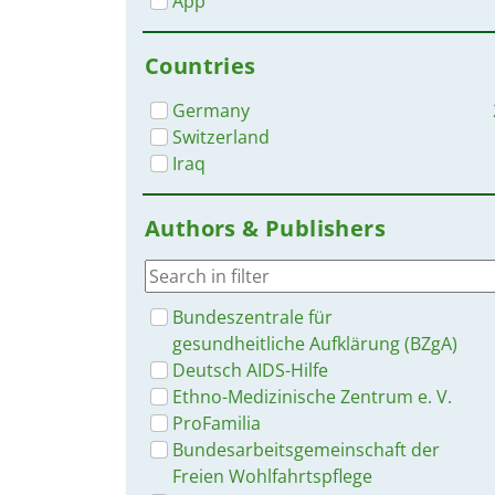
App
Countries
Germany
Switzerland
Iraq
Authors & Publishers
Bundeszentrale für
gesundheitliche Aufklärung (BZgA)
Deutsch AIDS-Hilfe
Ethno-Medizinische Zentrum e. V.
ProFamilia
Bundesarbeitsgemeinschaft der
Freien Wohlfahrtspflege