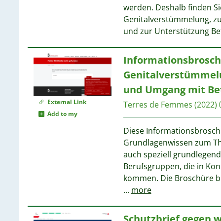
werden. Deshalb finden Si
Genitalverstümmelung, zu
1
und zur Unterstützung Be
Informationsbrosch
1
Genitalverstümmelu
und Umgang mit Be
1
1
External Link
Terres de Femmes
(2022)
Add to my
Diese Informationsbrosch
1
Grundlagenwissen zum Th
1
auch speziell grundlegend
Berufsgruppen, die in Kon
kommen. Die Broschüre b
...
more
1
1
Schutzbrief gegen 
1