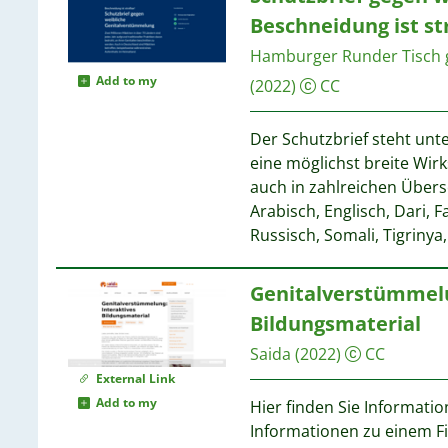
1
Beschneidung ist st
1
Hamburger Runder Tisch 
1
Add to my
(2022)
CC
1
Der Schutzbrief steht unt
1
eine möglichst breite Wirk
auch in zahlreichen Übers
Arabisch, Englisch, Dari, F
Russisch, Somali, Tigrinya
Genitalverstümmelu
Bildungsmaterial
Saida
(2022)
CC
External Link
Add to my
Hier finden Sie Informati
Informationen zu einem 