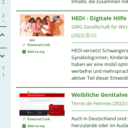
Inhalte, die zusammen mi
2
2
HEDI - Digitale Hil
2
GWG Gesellschaft für Wir
2
(2022)
CC
1
1
External Link
HEDI vernetzt Schwanger
Add to my
Gynäkolog:innen, Kinderär
1
haben wir eine mobil opti
7
1
werbefrei und mehrsprach
1
aktiver Teil dieser Entwic
Weibliche Genital
1
Terres de Femmes
(2022)
1
1
1
Auch in Deutschland sind
External Link
1
hierzulande oder im Ausla
Add to my