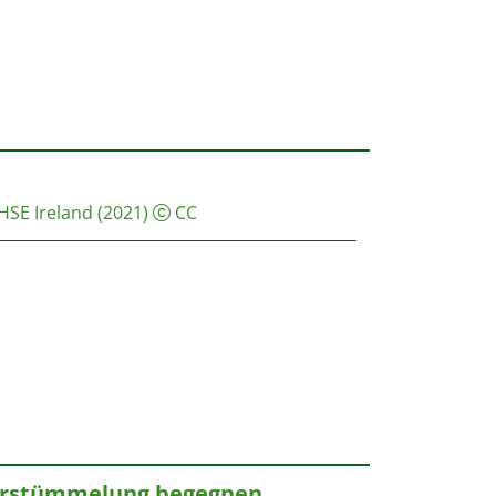
HSE Ireland
(2021)
CC
verstümmelung begegnen