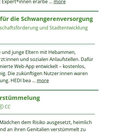
t Expert*innen erarbe
...
more
fe für die Schwangerenversorgung
tschaftsförderung und Stadtentwicklung
e und junge Eltern mit Hebammen,
zt:innen und sozialen Anlaufstellen. Dafür
mierte Web-App entwickelt – kostenlos,
ig. Die zukünftigen Nutzer:innen waren
klung. HEDI bea
...
more
verstümmelung
CC
 Mädchen dem Risiko ausgesetzt, heimlich
nd an ihren Genitalien verstümmelt zu