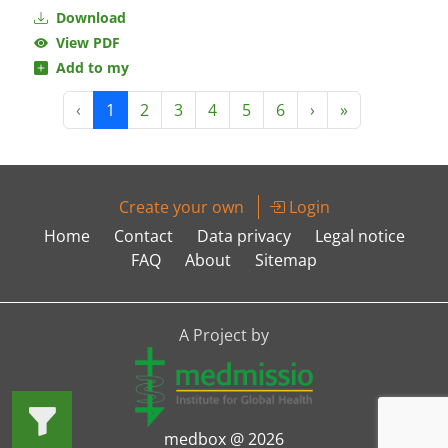
Download
View PDF
Add to my
‹
1
2
3
4
5
6
›
»
Create your own
Login
Home
Contact
Data privacy
Legal notice
FAQ
About
Sitemap
A Project by
medbox @ 2026