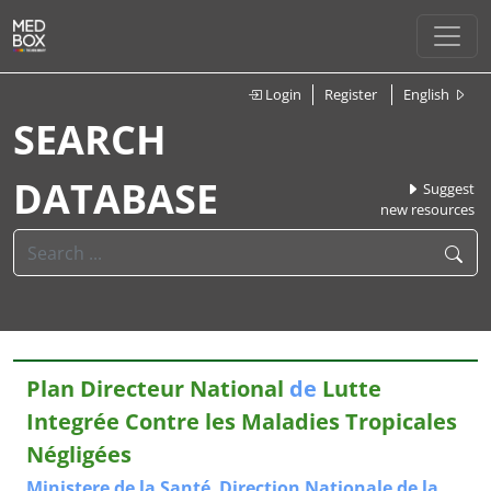
Login
Register
English
SEARCH
DATABASE
Suggest
new resources
Plan Directeur National
de
Lutte
Integrée Contre les Maladies Tropicales
Négligées
Ministere
de
la
Santé
,
Direction
Nationale
de
la