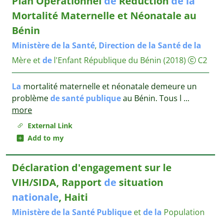
Plan Operationnel
de
Reduction
de
la
Mortalité Maternelle et Néonatale au
Bénin
Ministère
de
la
Santé
,
Direction
de
la
Santé
de
la
Mère et
de
l'Enfant République du Bénin
(2018)
C2
La
mortalité maternelle et néonatale demeure un
problème
de
santé
publique
au Bénin. Tous l
...
more
External Link
Add to my
Déclaration d'engagement sur le
VIH/SIDA, Rapport
de
situation
nationale
, Haiti
Ministère
de
la
Santé
Publique
et
de
la
Population