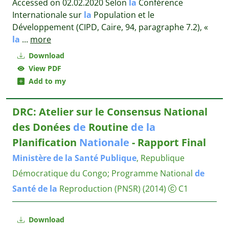
Accessed on 02.02.2020 Selon
la
Conférence
Internationale sur
la
Population et le
Développement (CIPD, Caire, 94, paragraphe 7.2), «
la
...
more
Download
View PDF
Add to my
DRC: Atelier sur le Consensus National
des Donées
de
Routine
de
la
Planification
Nationale
- Rapport Final
Ministère
de
la
Santé
Publique
, Republique
Démocratique du Congo
;
Programme National
de
Santé
de
la
Reproduction (PNSR)
(2014)
C1
Download