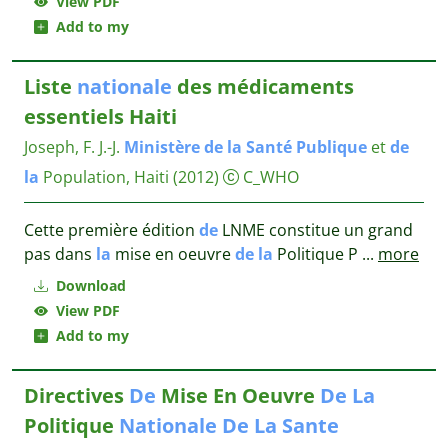
View PDF
Add to my
Liste
nationale
des médicaments
essentiels Haiti
Joseph, F. J.-J.
Ministère
de
la
Santé
Publique
et
de
la
Population, Haiti
(2012)
C_WHO
Cette première édition
de
LNME constitue un grand
pas dans
la
mise en oeuvre
de
la
Politique P
...
more
Download
View PDF
Add to my
Directives
De
Mise En Oeuvre
De
La
Politique
Nationale
De
La
Sante