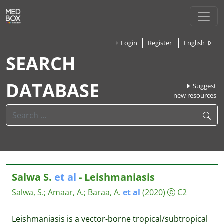
Login
Register
English
SEARCH
DATABASE
Suggest
new resources
Salwa S.
et
al
- Leishmaniasis
Salwa, S.
;
Amaar, A.
;
Baraa, A.
et
al
(2020)
C2
Leishmaniasis is a vector-borne tropical/subtropical