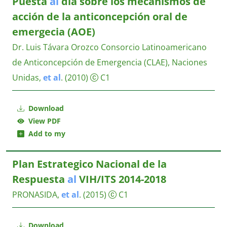
Puesta
al
día sobre los mecanismos de
acción de la anticoncepción oral de
emergecia (AOE)
Dr. Luis Távara Orozco
Consorcio Latinoamericano
de Anticoncepción de Emergencia (CLAE), Naciones
Unidas,
et
al
.
(2010)
C1
Download
View PDF
Add to my
Plan Estrategico Nacional de la
Respuesta
al
VIH/ITS 2014-2018
PRONASIDA,
et
al
.
(2015)
C1
Download