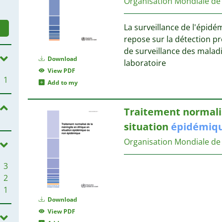
Organisation Mondiale de
La surveillance de l'épidé
repose sur la détection p
de surveillance des malad
Download
laboratoire
View PDF
1
Add to my
Traitement normalis
situation
épidémiq
Organisation Mondiale de 
3
2
1
Download
View PDF