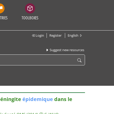
TRIES
TOOLBOXES
Login
Register
English
Suggest new resources
méningite
épidemique
dans le