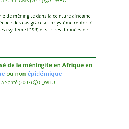
 la Santé OMS
(2014)
C_WHO
mie de méningite dans la ceinture africaine
récoce des cas grâce à un système renforcé
ies (système IDSR) et sur des données de
é de la méningite en Afrique en
ue
ou non
épidémique
la Santé
(2007)
C_WHO