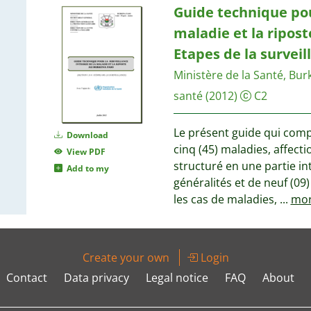
Guide technique pour
maladie et la ripost
Etapes de la surveil
Ministère de la Santé, Bur
santé
(2012)
C2
Le présent guide qui comp
Download
cinq (45) maladies, affect
View PDF
structuré en une partie in
Add to my
généralités et de neuf (09) 
les cas de maladies,
...
mo
Create your own
Login
Contact
Data privacy
Legal notice
FAQ
About