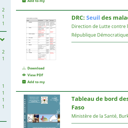
Add to my
2
1
DRC:
Seuil
des malad
1
Direction de Lutte contre 
République Démocratique
2
1
Download
View PDF
Add to my
1
1
Tableau de bord des
1
1
Faso
Ministère de la Santé, Bur