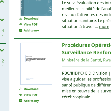
Le suivi évaluation des in
meilleure lisibilité de l’an
niveau d’atteintes des ind
Download
situation sanitaire. Le pr
View PDF
situation à traver
...
more
4
Add to my
1
Procédures Opérati
Surveillance Renfor
Ministère de la Santé, Rw
2
1
RBC/IHDPC/ EID Division 
vise à guider les professi
santé publique de différe
Download
mise en œuvre de la surve
View PDF
cérébrospinale.
Add to my