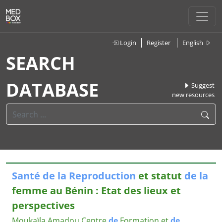
Login
Register
English
SEARCH
DATABASE
Suggest
new resources
Santé
de
la
Reproduction
et statut
de
la
femme au Bénin : Etat des lieux et
perspectives
Moukaïla Amadou
Centre
de
Formation et
de