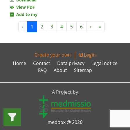
View PDF
Add to my
‹
1
2
3
4
5
6
›
»
Create your own
Login
Home
Contact
Data privacy
Legal notice
FAQ
About
Sitemap
A Project by
medbox @ 2026