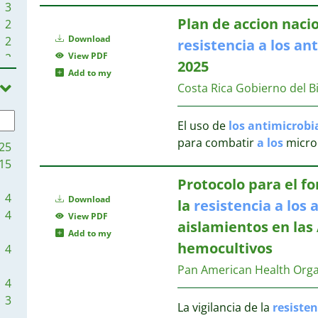
3
Plan de accion nacio
2
Download
2
resistencia
a
los
ant
View PDF
2
2025
Add to my
2
Costa Rica Gobierno del B
1
1
El uso de
los
antimicrobi
1
para combatir
a
los
micro
1
25
1
15
1
Protocolo para el fo
1
4
Download
la
resistencia
a
los
a
1
4
View PDF
aislamientos en las
1
Add to my
1
hemocultivos
4
Pan American Health Org
4
3
La vigilancia de la
resisten