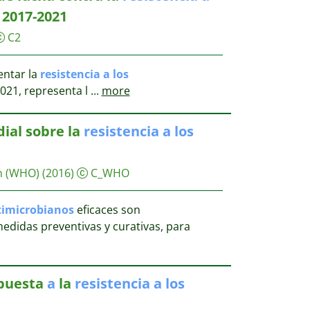
2017-2021
C2
entar la
resistencia
a
los
021, representa l
...
more
ial sobre la
resistencia
a
los
n (WHO)
(2016)
C_WHO
timicrobianos
eficaces son
edidas preventivas y curativas, para
epuesta
a
la
resistencia
a
los