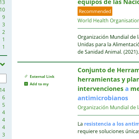
equipos de las Nac
13
10
Recommended
9
World Health Organisatio
3
2
Organización Mundial de l
1
Unidas para la Alimentaci
1
de Sanidad Animal. (‎2021)‎
Conjunto de Herrami
External Link
herramientas y plant
Add to my
intervenciones
a
me
14
antimicrobianos
6
5
Organización Mundial de 
4
4
La
resistencia
a
los
antim
4
requiere soluciones únic
3