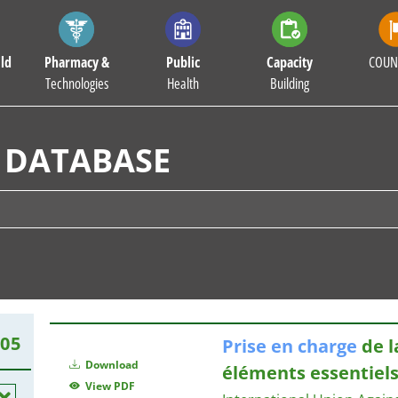
ld
Pharmacy &
Public
Capacity
COUN
Technologies
Health
Building
 DATABASE
505
Prise
en
charge
de l
Download
éléments essentiel
View PDF