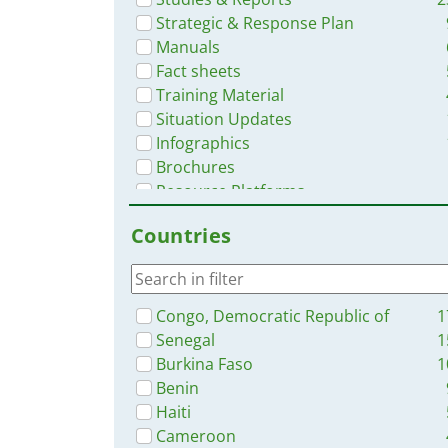
Strategic & Response Plan
Manuals
Fact sheets
Training Material
Situation Updates
Infographics
Brochures
Resource Platforms
Online Courses
Countries
Videos
Congo, Democratic Republic of
1
Senegal
1
Burkina Faso
1
Benin
Haiti
Cameroon