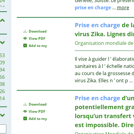
24
Genève, Suisse. Le présen
4
24
prise
en
charge
...
more
4
21
3
21
Prise
en
charge
de l
3
Download
virus Zika. Lignes di
3
View PDF
3
Organisation mondiale de 
19
Add to my
3
16
53
3
15
Il vise à guider l ’ élabora
09
2
14
sanitaires à l ’ échelle nat
94
2
au cours de la grossesse 
66
2
13
virus Zika. Elles n ’ ont p
...
38
2
26
2
Prise
en
charge
d’un
14
1
Download
potentiellement gra
1
12
View PDF
1
10
lorsqu’un transfert 
Add to my
1
9
est impossible. Dire
1
Organisation Mondiale de