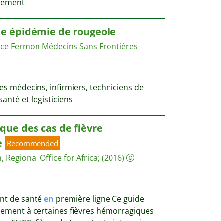
pement
e épidémie de rougeole
nce Fermon
Médecins Sans Frontières
es médecins, infirmiers, techniciens de
santé et logisticiens
ique des cas de fièvre
e
Recommended
 Regional Office for Africa
;
(2016)
ent de santé
en
première ligne Ce guide
èrement à certaines fièvres hémorragiques