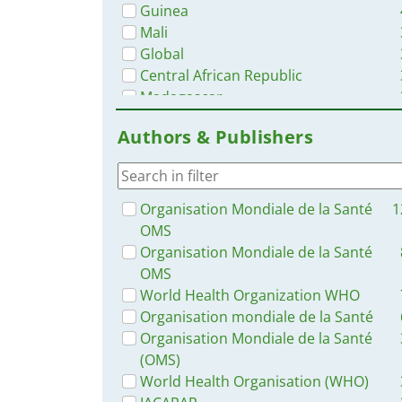
Guinea
Mali
Global
Central African Republic
Madagascar
Côte d’Ivoire / Ivory Coast
Authors & Publishers
Africa
West and Central Africa
Rwanda
Niger
Organisation Mondiale de la Santé
1
Togo
OMS
Chad
Organisation Mondiale de la Santé
France
OMS
Burundi
World Health Organization WHO
Congo-Brazzaville
Organisation mondiale de la Santé
Germany
Organisation Mondiale de la Santé
East and Southern Africa
(OMS)
Morocco
World Health Organisation (WHO)
Canada