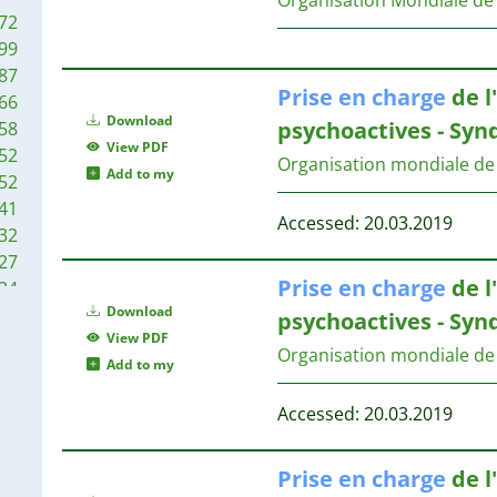
1
72
1
9
99
1
87
1
9
Prise
en
charge
de l
66
1
Download
psychoactives - Sy
58
1
9
View PDF
52
1
Organisation mondiale de 
9
Add to my
52
1
41
1
8
Accessed: 20.03.2019
32
1
8
27
1
8
Prise
en
charge
de l
24
1
7
Download
22
psychoactives - Sy
1
View PDF
21
Organisation mondiale de 
7
Add to my
20
20
7
Accessed: 20.03.2019
19
13
6
12
Prise
en
charge
de l
6