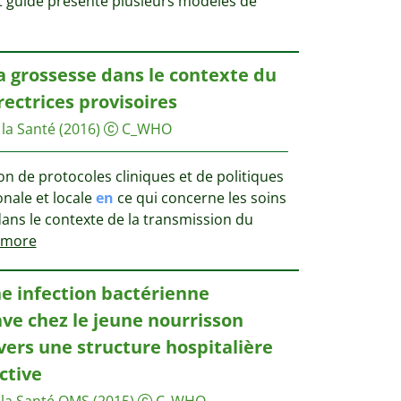
t guide présente plusieurs modèles de
a grossesse dans le contexte du
rectrices provisoires
la Santé
(2016)
C_WHO
tion de protocoles cliniques et de politiques
ionale et locale
en
ce qui concerne les soins
dans le contexte de la transmission du
more
e infection bactérienne
ve chez le jeune nourrisson
vers une structure hospitalière
ctive
 la Santé OMS
(2015)
C_WHO