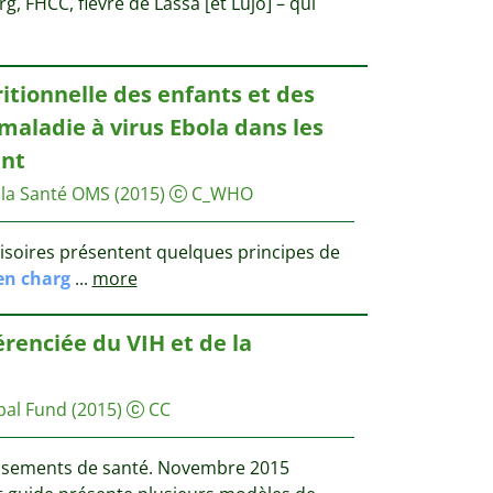
g, FHCC, fièvre de Lassa [et Lujo] – qui
itionnelle des enfants et des
maladie à virus Ebola dans les
ent
 la Santé OMS
(2015)
C_WHO
visoires présentent quelques principes de
en
charg
...
more
érenciée du VIH et de la
bal Fund
(2015)
CC
lissements de santé. Novembre 2015