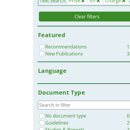
Text Search:
Prise
En
Charge
Clear filters
Featured
Recommendations
1
New Publications
3
Language
Document Type
No document type
6
Guidelines
2
Studies & Reports
2