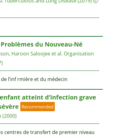
st Tuberculosis and Lung Disease
(2019)
 Problèmes du Nouveau-Né
son, Haroon Saloojee et al.
Organisation
7)
de l’inf rmière et du médecin
’enfant atteint d’infection grave
sévère
Recommended
n
(2000)
es centres de transfert de premier niveau