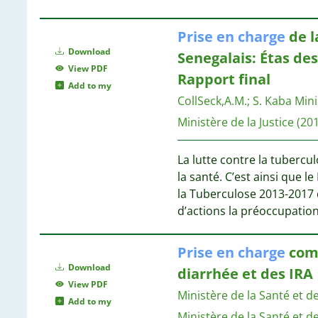
5
5
Prise
en
charge
de l
Download
Senegalais: Étas de
4
View PDF
Rapport final
Add to my
CollSeck,A.M.
;
S. Kaba
Mini
4
4
Ministère de la Justice
(20
La lutte contre la tubercu
4
la santé. C’est ainsi que l
la Tuberculose 2013-2017
d’actions la préoccupatio
4
4
Prise
en
charge
comm
4
Download
diarrhée et des IRA
View PDF
Ministère de la Santé et d
Add to my
4
Ministère de la Santé et d