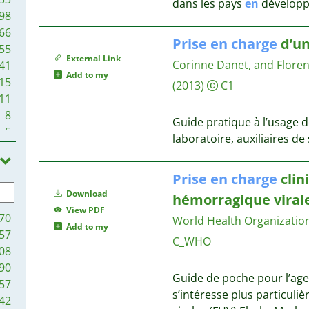
dans les pays
en
dévelop
98
66
Prise
en
charge
d’un
55
External Link
Corinne Danet, and Flore
41
Add to my
15
(2013)
C1
11
8
Guide pratique à l’usage d
5
laboratoire, auxiliaires de 
3
1
Prise
en
charge
clin
Download
hémorragique viral
View PDF
70
World Health Organization,
Add to my
57
C_WHO
08
90
Guide de poche pour l’ag
57
s’intéresse plus particuli
42