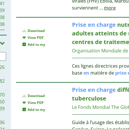
virales (FHV) Ebola, Marbur
41
surviennent
...
more
39
38
Prise
en
charge
nutr
38
38
Download
adultes atteints de 
28
View PDF
centres de traitem
26
Add to my
Organisation Mondiale de
24
21
21
Ces lignes directrices pro
26
16
base
en
matière de
prise
14
82
9
Prise
en
charge
diff
8
70
Download
tuberculose
7
60
View PDF
7
Le Fonds Mondial
The Glo
39
Add to my
7
5
36
Guide à l’usage des étab
4