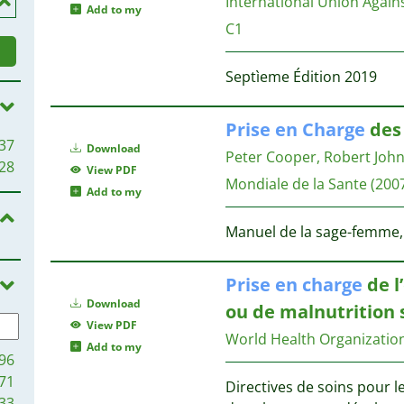
International Union Again
Add to my
C1
Septìeme Édition 2019
Prise
en
Charge
des
37
Download
Peter Cooper, Robert John
28
View PDF
Mondiale de la Sante
(200
Add to my
Manuel de la sage-femme, 
Prise
en
charge
de l
Download
ou de malnutrition 
View PDF
World Health Organizatio
Add to my
96
71
Directives de soins pour l
33