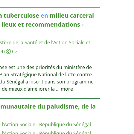
a tuberculose
en
milieu carceral
s lieux et recommendations -
stère de la Santé et de l’Action Sociale et
14)
C2
lose est une des priorités du ministère de
e Plan Stratégique National de lutte contre
 du Sénégal a inscrit dans son programme
n de mieux d’améliorer la
...
more
unautaire du paludisme, de la
e l’Action Sociale - République du Sénégal
e l’Action Sociale - République du Sénégal