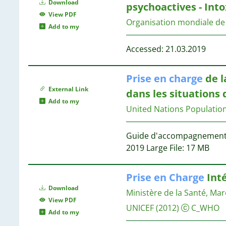
11
Download
psychoactives - Into
6
8
View PDF
6
Organisation mondiale de 
4
Add to my
6
4
5
Accessed: 21.03.2019
3
1
5
1
Prise
en
charge
de l
External Link
dans les situations
5
Add to my
5
United Nations Populati
5
Guide d'accompagnement 
2019 Large File: 17 MB
5
Prise
en
Charge
Inté
Download
5
Ministère de la Santé, Ma
View PDF
UNICEF
(2012)
C_WHO
Add to my
5