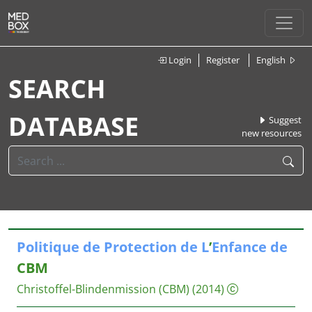
Login
Register
English
SEARCH
DATABASE
Suggest
new resources
Politique
de
Protection
de
L
’
Enfance
de
CBM
Christoffel-Blindenmission (CBM)
(2014)