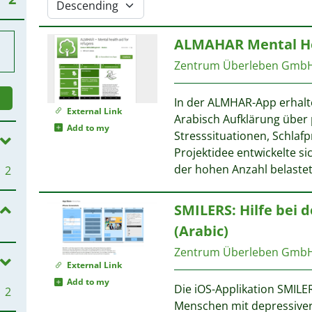
ALMAHAR Mental Hea
Zentrum Überleben Gmb
In der ALMHAR-App erhalte
External Link
Arabisch Aufklärung über
Add to my
Stresssituationen, Schlaf
Projektidee entwickelte s
der hohen Anzahl belastet
2
SMILERS: Hilfe bei
(Arabic)
Zentrum Überleben Gmb
External Link
Add to my
Die iOS-Applikation SMILER
2
Menschen mit depressiver