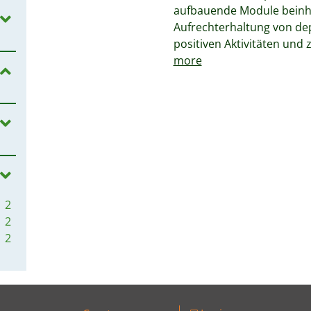
aufbauende Module beinha
Aufrechterhaltung von de
positiven Aktivitäten un
more
2
2
2