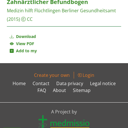
Zahnärztlicher Befundbogen
Medizin hilft Flüchtlingen
Berliner Gesundheitsamt
(2015)
CC
Download
View PDF
Add to my
Create your own
Login
Home
Contact
Data privacy
Legal notice
FAQ
About
Sitemap
A Project by